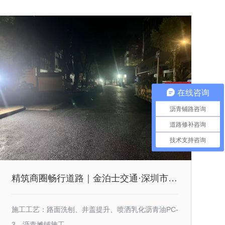
在线咨询
沥青铺路咨询
道路修补咨询
技术支持咨询
精筑商圈畅行道路｜金泊士交通·深圳市南山区南油服装批发市场沥青摊铺施工工程
施工工艺：路面洗刨、井盖提升、喷洒乳化沥青油PC-
3、沥青摊铺施工。