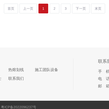
首页
上一页
1
2
3
下一页
末页
联系
热熔划线
施工团队设备
手 机：
士
联系我们
电 话：
邮 箱：
粤ICP备2022096237号