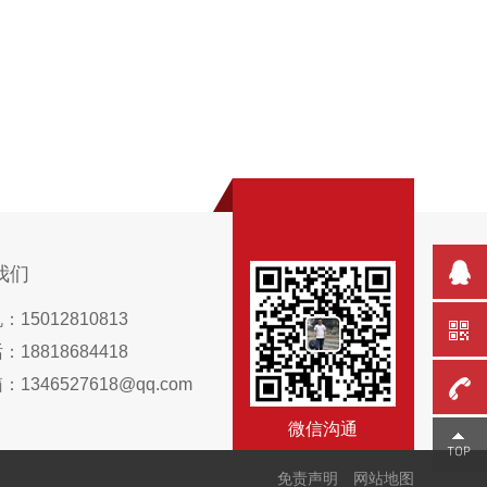
我们
15012810813
18818684418
1346527618@qq.com
微信沟通
15012
免责声明
网站地图