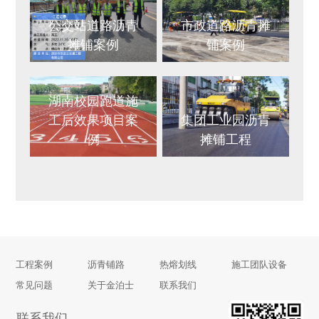
公交站道路沥青
市政道路沥青摊
摊铺案例
铺案例
湖南校园跑道施
工后效果项目案
集团工业园沥青
例
摊铺工程
工程案例
沥青铺路
热熔划线
施工团队设备
常见问题
关于金泊士
联系我们
联系我们