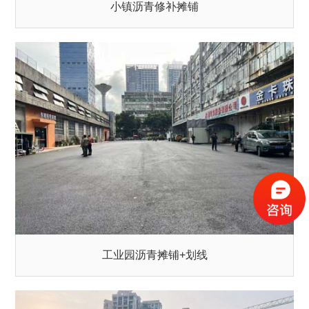
小镇沥青修补摊铺
工业园沥青摊铺+划线