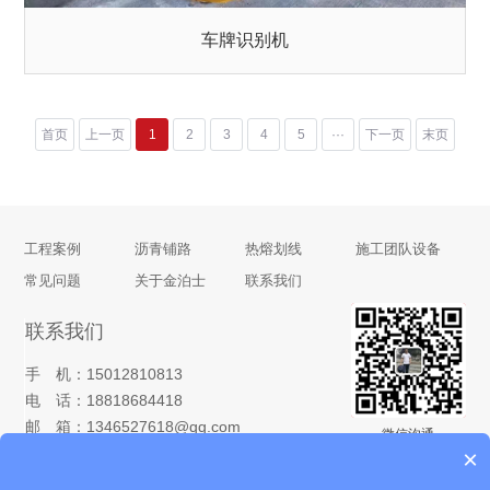
车牌识别机
首页
上一页
1
2
3
4
5
···
下一页
末页
工程案例
沥青铺路
热熔划线
施工团队设备
常见问题
关于金泊士
联系我们
联系我们
手 机：15012810813
电 话：18818684418
邮 箱：1346527618@qq.com
微信沟通
×